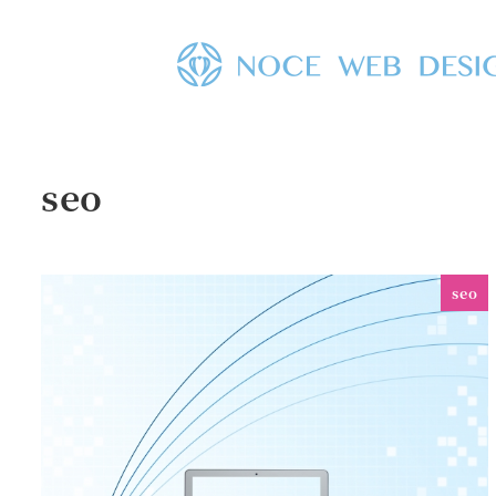
メ
イ
ン
コ
ン
テ
seo
ン
ツ
へ
seo
移
動